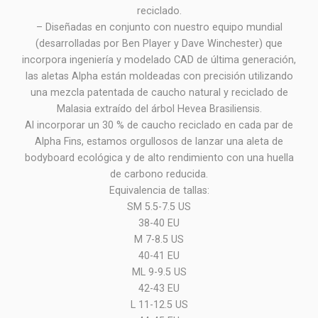
reciclado.
– Diseñadas en conjunto con nuestro equipo mundial
(desarrolladas por Ben Player y Dave Winchester) que
incorpora ingeniería y modelado CAD de última generación,
las aletas Alpha están moldeadas con precisión utilizando
una mezcla patentada de caucho natural y reciclado de
Malasia extraído del árbol Hevea Brasiliensis.
Al incorporar un 30 % de caucho reciclado en cada par de
Alpha Fins, estamos orgullosos de lanzar una aleta de
bodyboard ecológica y de alto rendimiento con una huella
de carbono reducida.
Equivalencia de tallas:
SM 5.5-7.5 US
38-40 EU
M 7-8.5 US
40-41 EU
ML 9-9.5 US
42-43 EU
L 11-12.5 US