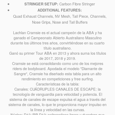
Carbon Fibre Stringer
STRINGER SETUP:
ADDITIONAL FEATURES:
Quad Exhaust Channels, NV Mesh, Tail Piece, Channels,
Nose Grips, Nose and Tail Buffers
Lachlan Cramsie es el actual campeón de la ABA y ha
ganado el Campeonato Abierto Australiano Masculino
durante los últimos tres años, convirtiéndose en su cuarto
título australiano.
Ganó su primer Tour ABA en 2013 y ahora suma los títulos
de 2017, 2018 y 2019.
Cramsie se está consolidando como uno de los mejores
riders de bodyboard. Apodada el modelo "Diamante de
Sangre", Cramsie ha diseñado esta tabla para un alto
rendimiento en competiciones y free surfing.
Características de la tabla:
Canales: CUÁDRUPLES CANALES DE ESCAPE: la
tecnología de vanguardia para velocidad y potencia. El
sistema de canales de escape expulsa el agua a través del
sistema de canales, lo que te proporciona mayor impulso en
la línea y velocidad en las curvas.
Núcleo: D12 (PP D12: polipropileno ligero y duradero que