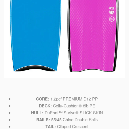
1.2pcf PREMIUM D12 PP
CORE:
Cellu-Cushion® 8lb PE
DECK:
DuPont™ Surlyn® SLICK SKIN
HULL:
55/45 Chine Double Rails
RAILS:
Clipped Crescent
TAIL: