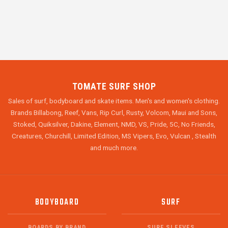
TOMATE SURF SHOP
Sales of surf, bodyboard and skate items. Men's and women's clothing.
Brands Billabong, Reef, Vans, Rip Curl, Rusty, Volcom, Maui and Sons,
Stoked, Quiksilver, Dakine, Element, NMD, VS, Pride, 5C, No Friends,
Creatures, Churchill, Limited Edition, MS Vipers, Evo, Vulcan , Stealth
and much more.
BODYBOARD
SURF
BOARDS BY BRAND
SURF SLEEVES