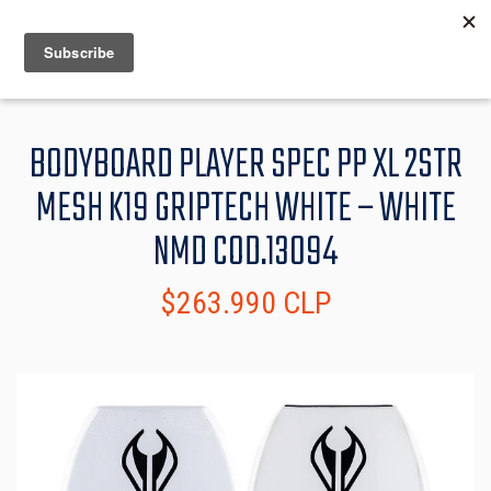
MENU
INFO
BODYBOARD PLAYER SPEC PP XL 2STR
MESH K19 GRIPTECH WHITE – WHITE
NMD COD.13094
$263.990 CLP