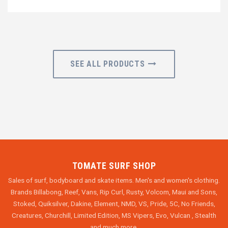
SEE ALL PRODUCTS
TOMATE SURF SHOP
Sales of surf, bodyboard and skate items. Men's and women's clothing.
Brands Billabong, Reef, Vans, Rip Curl, Rusty, Volcom, Maui and Sons,
Stoked, Quiksilver, Dakine, Element, NMD, VS, Pride, 5C, No Friends,
Creatures, Churchill, Limited Edition, MS Vipers, Evo, Vulcan , Stealth
and much more.