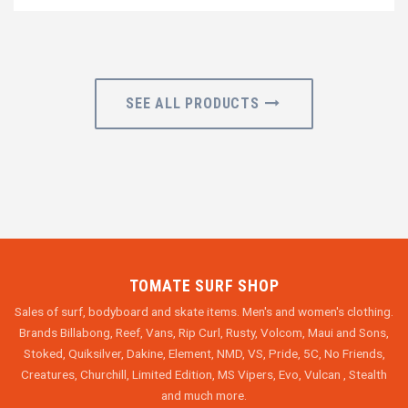
SEE ALL PRODUCTS
TOMATE SURF SHOP
Sales of surf, bodyboard and skate items. Men's and women's clothing.
Brands Billabong, Reef, Vans, Rip Curl, Rusty, Volcom, Maui and Sons,
Stoked, Quiksilver, Dakine, Element, NMD, VS, Pride, 5C, No Friends,
Creatures, Churchill, Limited Edition, MS Vipers, Evo, Vulcan , Stealth
and much more.