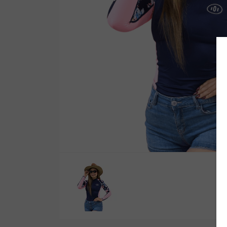
Wetsuit Bag
Combs
Hubb Principiante
Sunscreen
Repair Kit
Accessories
Earplugs
Accessories