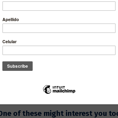
SIZE:
QUANTITY:
One of these might interest you to