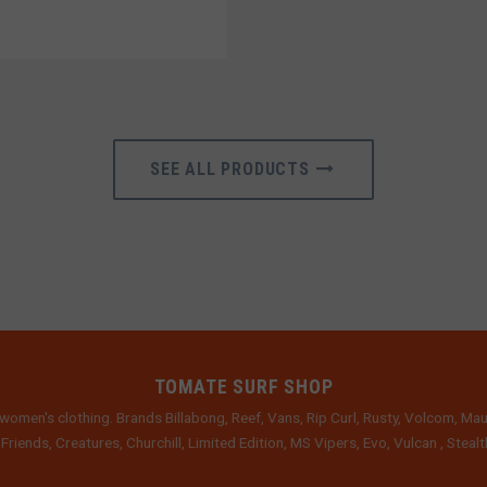
SEE ALL PRODUCTS
TOMATE SURF SHOP
women's clothing. Brands Billabong, Reef, Vans, Rip Curl, Rusty, Volcom, Mau
 Friends, Creatures, Churchill, Limited Edition, MS Vipers, Evo, Vulcan , Stea