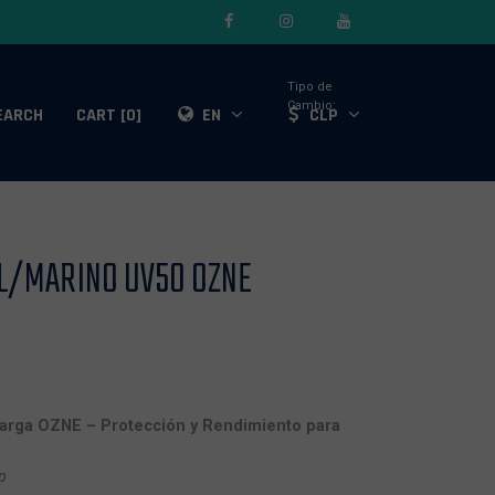
Tipo de
Cambio:
EARCH
CART [0]
EN
CLP
L/MARINO UV50 OZNE
Larga OZNE – Protección y Rendimiento para
p