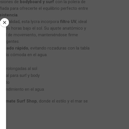
esiones de
bodyboard y surf
con la polera de
eñada para ofrecerte el equilibrio perfecto entre
sistencia
.
lta calidad, esta lycra incorpora
filtro UV
, ideal
largas horas bajo el sol. Su ajuste anatómico y
 total de movimiento, manteniéndose firme
 exigentes.
 secado rápido
, evitando rozaduras con la tabla
a más cómoda en el agua.
s prolongadas al sol
 ideal para surf y body
ómodo
el rendimiento en el agua
n
Tomate Surf Shop
, donde el estilo y el mar se