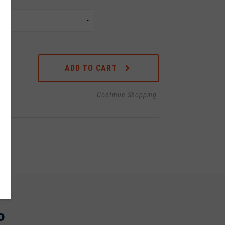
ADD TO CART
← Continue Shopping
o