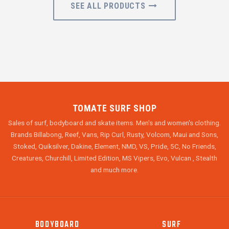
SEE ALL PRODUCTS
TOMATE SURF SHOP
Sales of surf, bodyboard and skate items. Men's and women's clothing.
Brands Billabong, Reef, Vans, Rip Curl, Rusty, Volcom, Maui and Sons,
Stoked, Quiksilver, Dakine, Element, NMD, VS, Pride, 5C, No Friends,
Creatures, Churchill, Limited Edition, MS Vipers, Evo, Vulcan , Stealth
and much more.
BODYBOARD
SURF