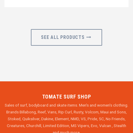
SEE ALL PRODUCTS
TOMATE SURF SHOP
Sales of surf, bodyboard and skate items. Men's and women's clothing.
Brands Billabong, Reef, Vans, Rip Curl, Rusty, Volcom, Maui and Sons,
Stoked, Quiksilver, Dakine, Element, NMD, VS, Pride, 5C, No Friends,
Creatures, Churchill, Limited Edition, MS Vipers, Evo, Vulcan , Stealth
and much more.