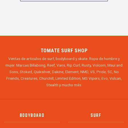
TOMATE SURF SHOP
Ventas de articulos de surf, bodyboard y skate. Ropa de hombre y
mujer. Marcas Billabong, Reef, Vans, Rip Curl, Rusty, Volcom, Maui and
Sons, Stoked, Quiksilver, Dakine, Element, NMD, VS, Pride, 5C, No
Friends, Creatures, Churchill, Limited Edition, MS Vipers, Evo, Vulcan,
Stealth y mucho más.
BODYBOARD
SURF