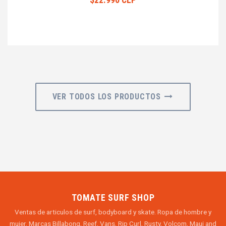
VER TODOS LOS PRODUCTOS
TOMATE SURF SHOP
Ventas de articulos de surf, bodyboard y skate. Ropa de hombre y
mujer. Marcas Billabong, Reef, Vans, Rip Curl, Rusty, Volcom, Maui and