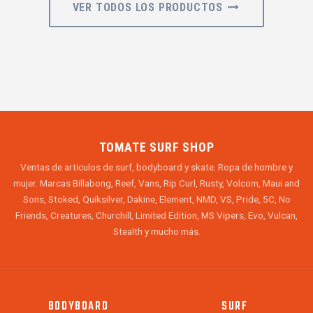
VER TODOS LOS PRODUCTOS
TOMATE SURF SHOP
Ventas de articulos de surf, bodyboard y skate. Ropa de hombre y
mujer. Marcas Billabong, Reef, Vans, Rip Curl, Rusty, Volcom, Maui and
Sons, Stoked, Quiksilver, Dakine, Element, NMD, VS, Pride, 5C, No
Friends, Creatures, Churchill, Limited Edition, MS Vipers, Evo, Vulcan,
Stealth y mucho más.
BODYBOARD
SURF