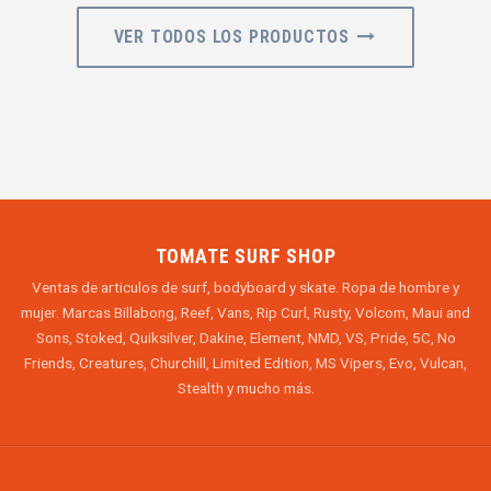
VER TODOS LOS PRODUCTOS
TOMATE SURF SHOP
Ventas de articulos de surf, bodyboard y skate. Ropa de hombre y
mujer. Marcas Billabong, Reef, Vans, Rip Curl, Rusty, Volcom, Maui and
Sons, Stoked, Quiksilver, Dakine, Element, NMD, VS, Pride, 5C, No
Friends, Creatures, Churchill, Limited Edition, MS Vipers, Evo, Vulcan,
Stealth y mucho más.