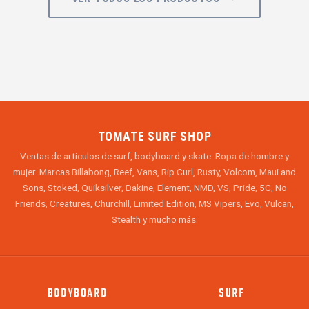
TOMATE SURF SHOP
Ventas de articulos de surf, bodyboard y skate. Ropa de hombre y
mujer. Marcas Billabong, Reef, Vans, Rip Curl, Rusty, Volcom, Maui and
Sons, Stoked, Quiksilver, Dakine, Element, NMD, VS, Pride, 5C, No
Friends, Creatures, Churchill, Limited Edition, MS Vipers, Evo, Vulcan,
Stealth y mucho más.
BODYBOARD
SURF