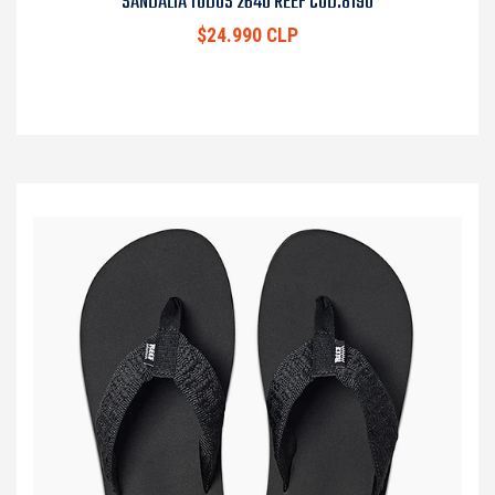
SANDALIA TODOS 2640 REEF COD.8190
$24.990 CLP