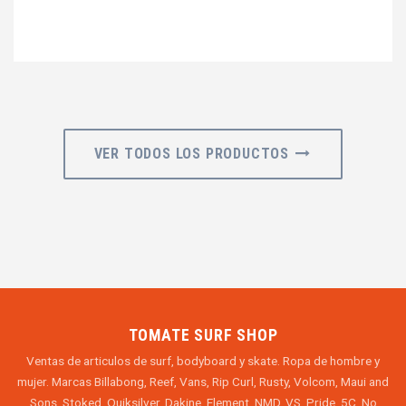
VER TODOS LOS PRODUCTOS
TOMATE SURF SHOP
Ventas de articulos de surf, bodyboard y skate. Ropa de hombre y
mujer. Marcas Billabong, Reef, Vans, Rip Curl, Rusty, Volcom, Maui and
Sons, Stoked, Quiksilver, Dakine, Element, NMD, VS, Pride, 5C, No