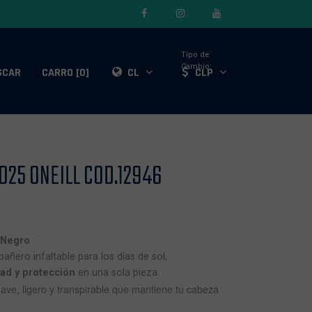
Tipo de
Cambio:
SCAR
CARRO [0]
CL
CLP
25 ONEILL COD.12946
 Negro
ñero infaltable para los días de sol,
ad y protección
en una sola pieza.
ave, ligero y transpirable que mantiene tu cabeza