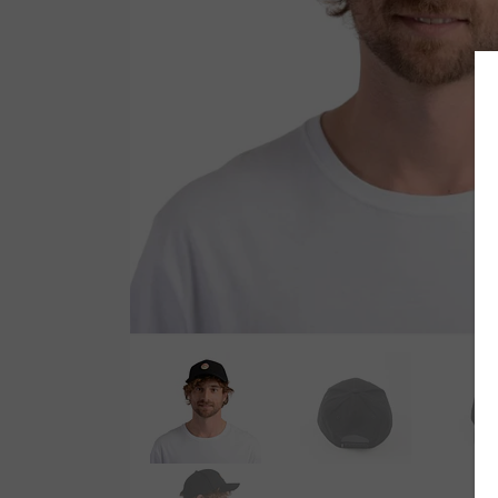
Wetsuit Bag
Peinetas
Hubb Principiante
Bloqueadores
Kit Reparacion
Accesorios Varios
Tapones de Oido
Accesorios Varios