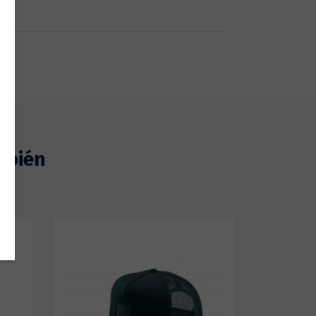
mbién