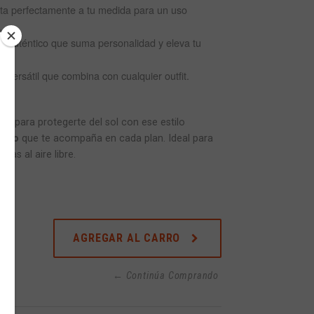
a perfectamente a tu medida para un uso
.
e auténtico que suma personalidad y eleva tu
y versátil que combina con cualquier outfit.
to para protegerte del sol con ese estilo
erno
que te acompaña en cada plan. Ideal para
das al aire libre.
AGREGAR AL CARRO
← Continúa Comprando