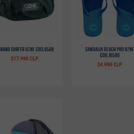
NANO SURFER OZNE COD.9508
SANDALIA BEACH PRO OZNE
COD.10589
$17.990 CLP
$4.990 CLP