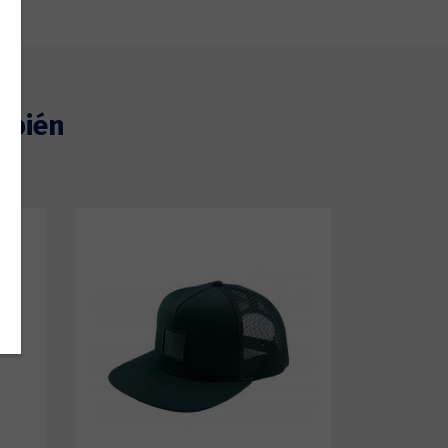
mbién