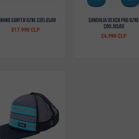
NANO SURFER OZNE COD.9508
SANDALIA BEACH PRO OZNE
COD.10589
$17.990 CLP
$4.990 CLP