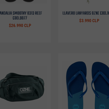
ANDALIA SMOOTHY 0313 REEF
LLAVERO LANYARDS OZNE COD.
COD.9077
$3.990 CLP
$26.990 CLP