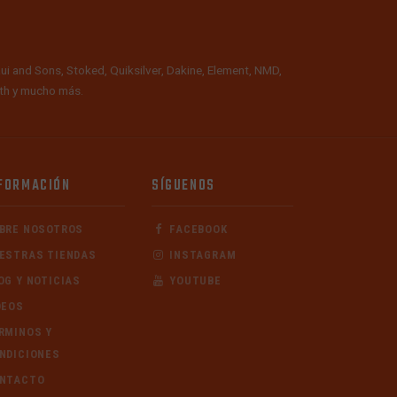
ui and Sons, Stoked, Quiksilver, Dakine, Element, NMD,
alth y mucho más.
FORMACIÓN
SÍGUENOS
BRE NOSOTROS
FACEBOOK
ESTRAS TIENDAS
INSTAGRAM
OG Y NOTICIAS
YOUTUBE
DEOS
RMINOS Y
NDICIONES
NTACTO