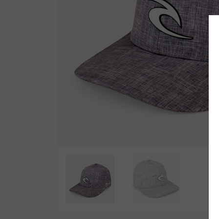
Wetsuit Bag
Peinetas
Hubb Principiante
Bloqueadores
Kit Reparacion
Accesorios Varios
Tapones de Oido
Accesorios Varios