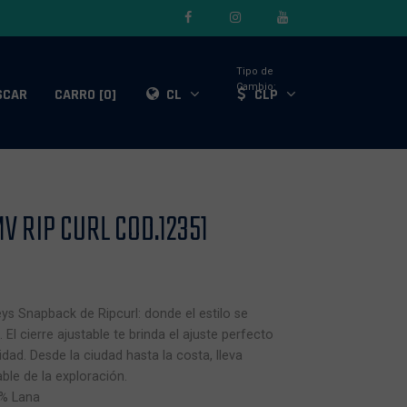
Tipo de
Cambio:
SCAR
CARRO [0]
CL
CLP
 RIP CURL COD.12351
eys Snapback de Ripcurl: donde el estilo se
 El cierre ajustable te brinda el ajuste perfecto
idad. Desde la ciudad hasta la costa, lleva
able de la exploración.
0% Lana