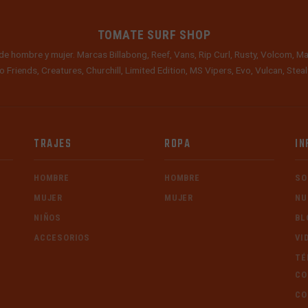
TOMATE SURF SHOP
de hombre y mujer. Marcas Billabong, Reef, Vans, Rip Curl, Rusty, Volcom, Ma
o Friends, Creatures, Churchill, Limited Edition, MS Vipers, Evo, Vulcan, Ste
TRAJES
ROPA
IN
HOMBRE
HOMBRE
SO
MUJER
MUJER
NU
NIÑOS
BL
ACCESORIOS
VI
TÉ
CO
CO