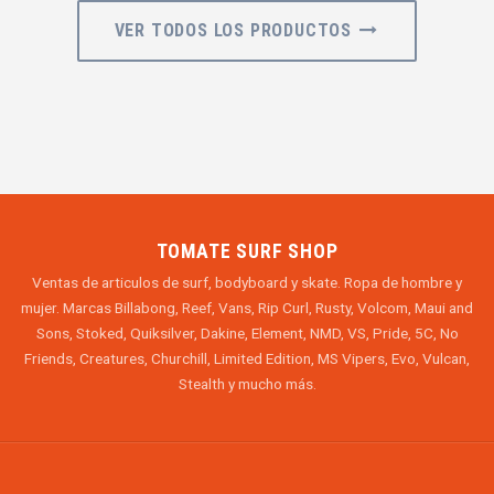
VER TODOS LOS PRODUCTOS
TOMATE SURF SHOP
Ventas de articulos de surf, bodyboard y skate. Ropa de hombre y
mujer. Marcas Billabong, Reef, Vans, Rip Curl, Rusty, Volcom, Maui and
Sons, Stoked, Quiksilver, Dakine, Element, NMD, VS, Pride, 5C, No
Friends, Creatures, Churchill, Limited Edition, MS Vipers, Evo, Vulcan,
Stealth y mucho más.