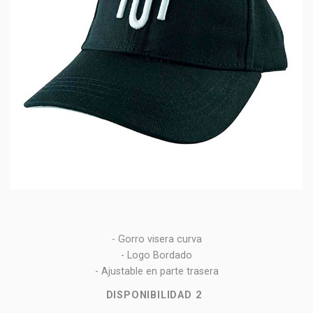
- Gorro visera curva
- Logo Bordado
- Ajustable en parte trasera
DISPONIBILIDAD
2