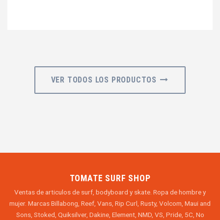
VER TODOS LOS PRODUCTOS
TOMATE SURF SHOP
Ventas de articulos de surf, bodyboard y skate. Ropa de hombre y
mujer. Marcas Billabong, Reef, Vans, Rip Curl, Rusty, Volcom, Maui and
Sons, Stoked, Quiksilver, Dakine, Element, NMD, VS, Pride, 5C, No