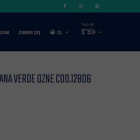
Tipo de
Cambio:
SCAR
CARRO [0]
CL
CLP
LANA VERDE OZNE COD.12806