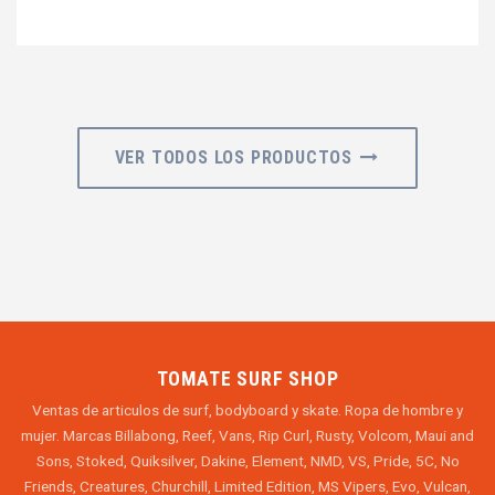
VER TODOS LOS PRODUCTOS
TOMATE SURF SHOP
Ventas de articulos de surf, bodyboard y skate. Ropa de hombre y
mujer. Marcas Billabong, Reef, Vans, Rip Curl, Rusty, Volcom, Maui and
Sons, Stoked, Quiksilver, Dakine, Element, NMD, VS, Pride, 5C, No
Friends, Creatures, Churchill, Limited Edition, MS Vipers, Evo, Vulcan,