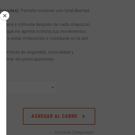
/Spandex):
Permite moverse con total libertad
 ligera y cómoda después de cada chapuzón.
o que no aprieta ni limita sus movimientos.
ara evitar irritaciones o rozaduras en la piel.
n perfecta de seguridad, comodidad y
 del mar sin preocupaciones.
AGREGAR AL CARRO
← Continúa Comprando