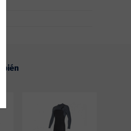
mbién