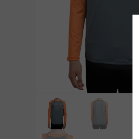
Wetsuit Bag
Peinetas
Hubb Principiante
Bloqueadores
Kit Reparacion
Accesorios Varios
Tapones de Oido
Accesorios Varios