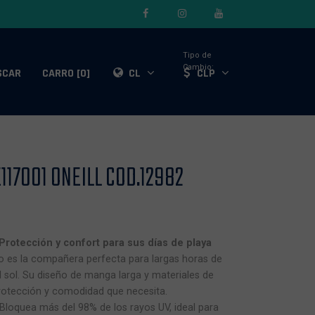
Tipo de
Cambio:
SCAR
CARRO [0]
CL
CLP
117001 ONEILL COD.12982
Protección y confort para sus días de playa
o es la compañera perfecta para largas horas de
el sol. Su diseño de manga larga y materiales de
protección y comodidad que necesita.
Bloquea más del 98% de los rayos UV, ideal para