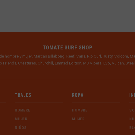
TOMATE SURF SHOP
de hombre y mujer. Marcas Billabong, Reef, Vans, Rip Curl, Rusty, Volcom, Ma
o Friends, Creatures, Churchill, Limited Edition, MS Vipers, Evo, Vulcan, Ste
TRAJES
ROPA
IN
HOMBRE
HOMBRE
SO
MUJER
MUJER
NU
NIÑOS
BL