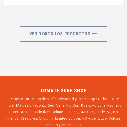
VER TODOS LOS PRODUCTOS
TOMATE SURF SHOP
Ventas de articulos de surf, bodyboard y skate. Ropa de hombre y
mujer. Marcas Billabong, Reef, Vans, Rip Curl, Rusty, Volcom, Maui and
Sons, Stoked, Quiksilver, Dakine, Element, NMD, VS, Pride, 5C, No
Friends, Creatures, Churchill, Limited Edition, MS Vipers, Evo, Vulcan,
Stealth y mucho más.