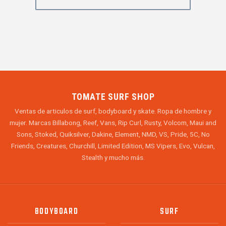
TOMATE SURF SHOP
Ventas de articulos de surf, bodyboard y skate. Ropa de hombre y
mujer. Marcas Billabong, Reef, Vans, Rip Curl, Rusty, Volcom, Maui and
Sons, Stoked, Quiksilver, Dakine, Element, NMD, VS, Pride, 5C, No
Friends, Creatures, Churchill, Limited Edition, MS Vipers, Evo, Vulcan,
Stealth y mucho más.
BODYBOARD
SURF