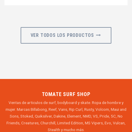
VER TODOS LOS PRODUCTOS
TOMATE SURF SHOP
Ventas de articulos de surf, bodyboard y skate. Ropa de hombre y
mujer. Marcas Billabong, Reef, Vans, Rip Curl, Rusty, Volcom, Maui and
Sons, Stoked, Quiksilver, Dakine, Element, NMD, VS, Pride, 5C, No
Friends, Creatures, Churchill, Limited Edition, MS Vipers, Evo, Vulcan,
Stealth y mucho más.