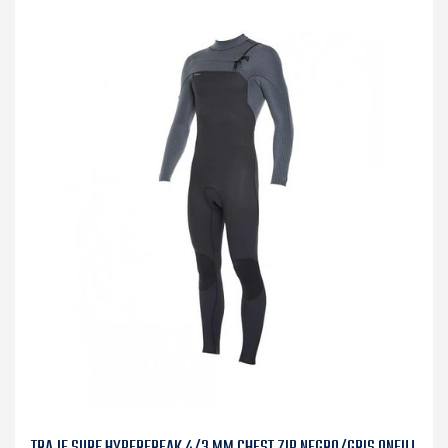
TRAJE SURF HYPERFREAK 4/3 MM CHEST ZIP NEGRO/GRIS ONEILL