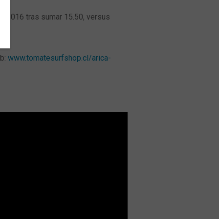
CC 2016 tras sumar 15.50, versus
eb:
www.tomatesurfshop.cl/arica-