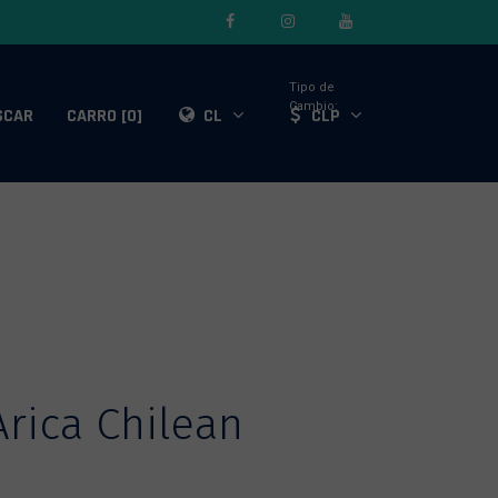
Tipo de
Cambio:
SCAR
CARRO [0]
CL
CLP
Arica Chilean