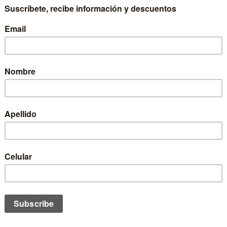
lizará en la “Puerta Norte” del país hasta el domingo 10 de julio
a jornada de repechajes para los competidores que no alcanzaron 
echada en primera instancia por el favorito de la fanaticada ariq
ad, superó ampliamente al brasileño Hermano Castro, sumando 1
 Miranda, superó por muy estrecho margen al puertoriqueño Miguel
para Chile
rar el viento, y las condiciones de “El Gringo” comenzaban a ba
r.