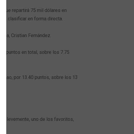
, que repartirá 75 mil dólares en
a clasificar en forma directa.
ueña, Cristian Fernández.
3 puntos en total, sobre los 7.75
 Adao, por 13.40 puntos, sobre los 13
jar levemente, uno de los favoritos,