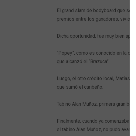
El grand slam de bodyboard que se rea
premios entre los ganadores, vivió un
Dicha oportunidad, fue muy bien aprov
“Popey”, como es conocido en la ciud
que alcanzó el “Brazuca”.
Luego, el otro crédito local, Matías
que sumó el caribeño.
Tabino Alan Muñoz, primera gran baja 
Finalmente, cuando ya comenzaba a ent
el tabino Alan Muñoz, no pudo avanza