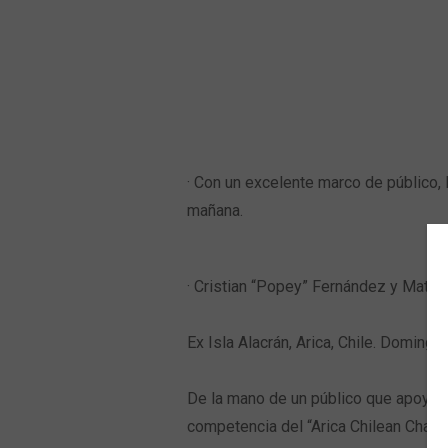
Wetsuit Bag
Peinetas
Hubb Principiante
Bloqueadores
Kit Reparacion
Accesorios Varios
Tapones de Oido
Accesorios Varios
· Con un excelente marco de público, 
mañana.
· Cristian “Popey” Fernández y Matías
Ex Isla Alacrán, Arica, Chile. Domingo 
De la mano de un público que apoyó e
competencia del “Arica Chilean Challe