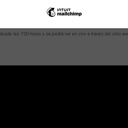
és Dino Carmo, el corredor del Litoral Central quedó fuera del A
sde las 7:00 horas y se podrá ver en vivo a través del sitio w