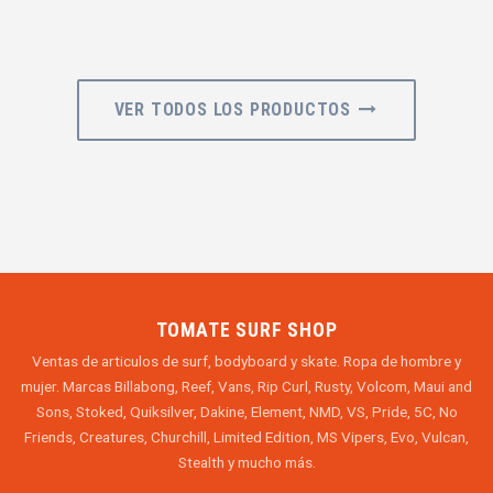
VER TODOS LOS PRODUCTOS
TOMATE SURF SHOP
Ventas de articulos de surf, bodyboard y skate. Ropa de hombre y
mujer. Marcas Billabong, Reef, Vans, Rip Curl, Rusty, Volcom, Maui and
Sons, Stoked, Quiksilver, Dakine, Element, NMD, VS, Pride, 5C, No
Friends, Creatures, Churchill, Limited Edition, MS Vipers, Evo, Vulcan,
Stealth y mucho más.