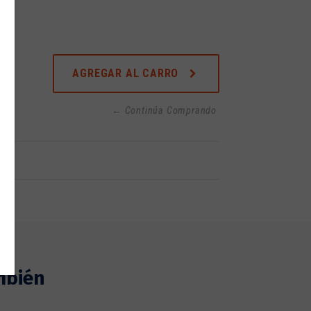
AGREGAR AL CARRO
← Continúa Comprando
mbién