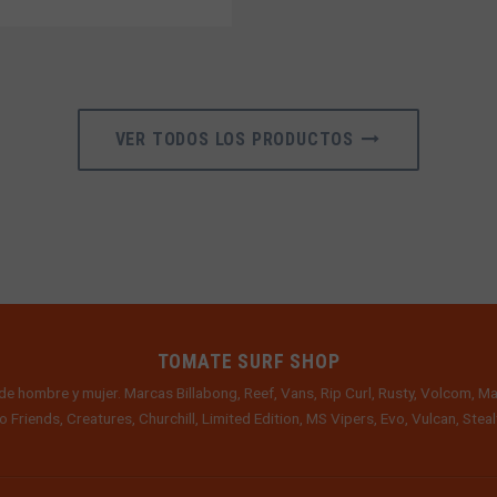
VER TODOS LOS PRODUCTOS
TOMATE SURF SHOP
de hombre y mujer. Marcas Billabong, Reef, Vans, Rip Curl, Rusty, Volcom, Ma
o Friends, Creatures, Churchill, Limited Edition, MS Vipers, Evo, Vulcan, Ste