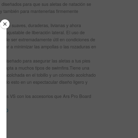
, diseñados para que sus aletas de natación se
 también para mantenerlas firmemente
jo son suaves, duraderas, livianas y ahora
a ajustable de liberación lateral. El uso de
 puede ser extremadamente útil en condiciones de
udar a minimizar las ampollas o las rozaduras en
á diseñado para asegurar las aletas a tus pies
adapta a muchos tipos de swimfins.Tiene una
no acolchada en el tobillo y un cómodo acolchado
todo esto en un espectacular diseño ligero y
res VS con los accesorios que Ars Pro Board
 NMD
os