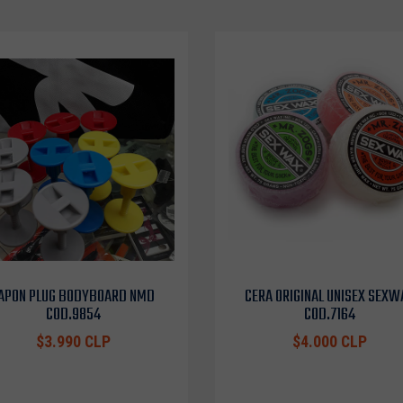
APON PLUG BODYBOARD NMD
CERA ORIGINAL UNISEX SEXW
COD.9854
COD.7164
$3.990 CLP
$4.000 CLP