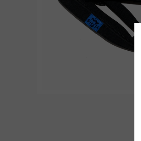
Wetsuit Bag
Peinetas
Hubb Principiante
Bloqueadores
Kit Reparacion
Accesorios Varios
Tapones de Oido
Accesorios Varios