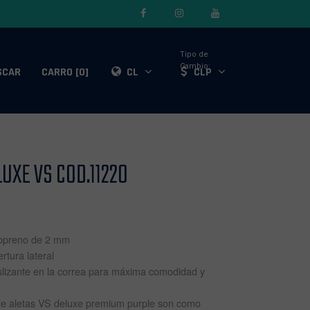
Tipo de
Cambio:
SCAR
CARRO [0]
CL
CLP
UXE VS COD.11220
eopreno de 2 mm
ertura lateral
lizante en la correa para máxima comodidad y
e aletas VS deluxe premium purple son como