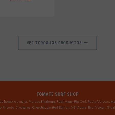
VER TODOS LOS PRODUCTOS
TOMATE SURF SHOP
de hombre y mujer. Marcas Billabong, Reef, Vans, Rip Curl, Rusty, Volcom, Ma
o Friends, Creatures, Churchill, Limited Edition, MS Vipers, Evo, Vulcan, Ste