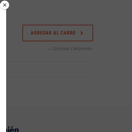
co
AGREGAR AL CARRO
← Continúa Comprando
mbién