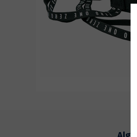
Wetsuit Bag
Peinetas
Hubb Principiante
Bloqueadores
Kit Reparacion
Accesorios Varios
Tapones de Oido
Accesorios Varios
Algu