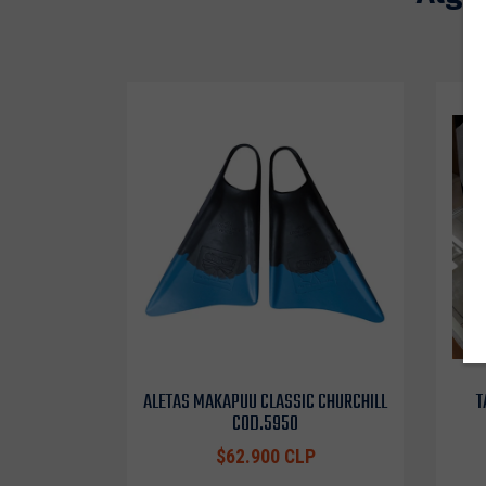
ALETAS MAKAPUU CLASSIC CHURCHILL
T
COD.5950
$62.900 CLP