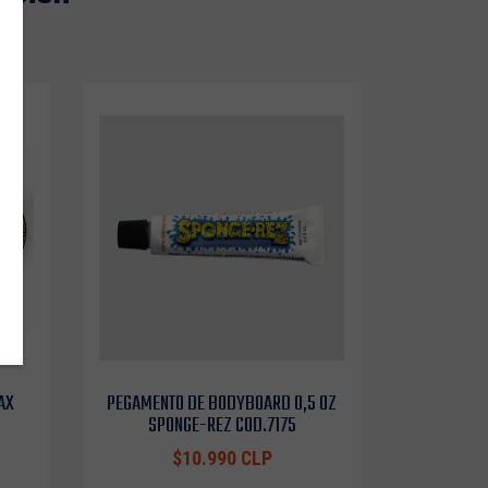
AX
PEGAMENTO DE BODYBOARD 0,5 OZ
SPONGE-REZ COD.7175
$10.990 CLP