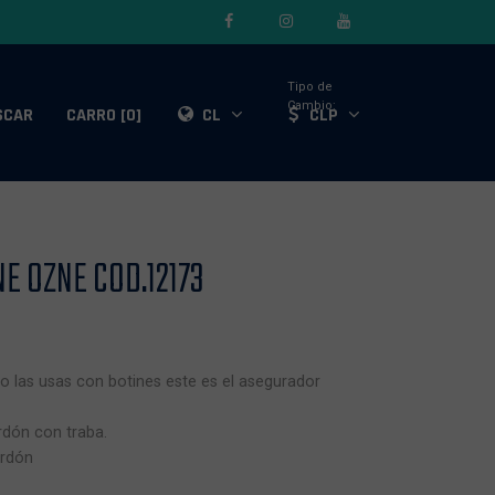
Tipo de
Cambio:
SCAR
CARRO [0]
CL
CLP
E OZNE COD.12173
 o las usas con botines este es el asegurador
rdón con traba.
ordón