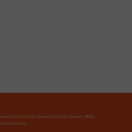
ui and Sons, Stoked, Quiksilver, Dakine, Element, NMD,
alth y mucho más.