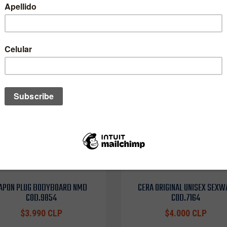
APON PLUG BODYBOARD NMD
CERA ORIGINAL UNISEX SEXW
COD.9854
COD.7164
$3.990 CLP
$4.000 CLP