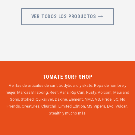
VER TODOS LOS PRODUCTOS
TOMATE SURF SHOP
Ventas de articulos de surf, bodyboard y skate. Ropa de hombre y
mujer. Marcas Billabong, Reef, Vans, Rip Curl, Rusty, Volcom, Maui and
Sons, Stoked, Quiksilver, Dakine, Element, NMD, VS, Pride, 5C, No
Friends, Creatures, Churchill, Limited Edition, MS Vipers, Evo, Vulcan,
Stealth y mucho más.