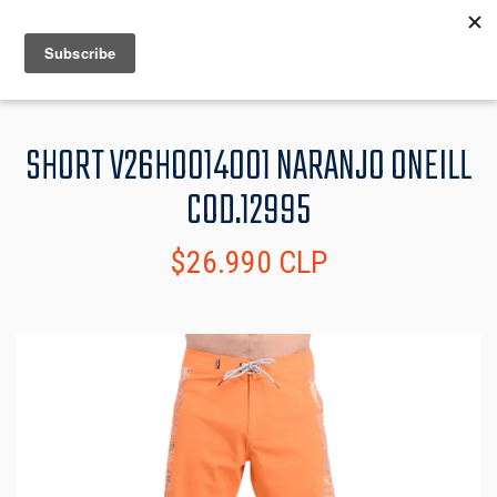
MENU
INFO
SHORT V26HO014001 NARANJO ONEILL
COD.12995
$26.990 CLP