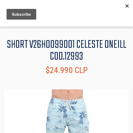
MENU
INFO
SHORT V26HO099001 CELESTE ONEILL
COD.12993
$24.990 CLP