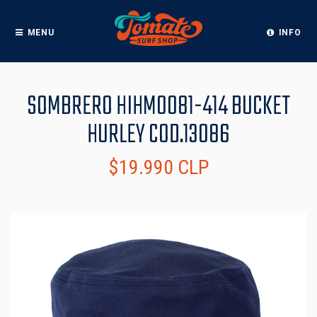
MENU
INFO
SOMBRERO HIHM0081-414 BUCKET
HURLEY COD.13086
$19.990 CLP