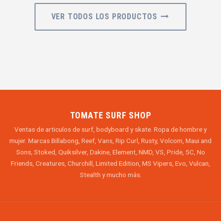
VER TODOS LOS PRODUCTOS
TOMATE SURF SHOP
Ventas de articulos de surf, bodyboard y skate. Ropa de hombre y
mujer. Marcas Billabong, Reef, Vans, Rip Curl, Rusty, Volcom, Maui and
Sons, Stoked, Quiksilver, Dakine, Element, NMD, VS, Pride, 5C, No
Friends, Creatures, Churchill, Limited Edition, MS Vipers, Evo, Vulcan,
Stealth y mucho más.