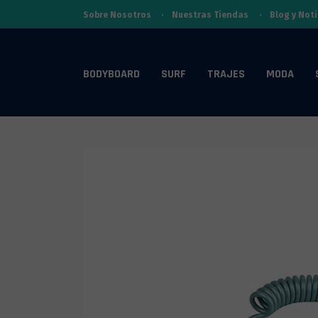
Sobre Nosotros
·
Nuestras Tiendas
·
Blog y Noti
BODYBOARD
SURF
TRAJES
MODA
Morey
Softboards
Attica
Boards por Marca
Tablas
Hombre
Hombre
NMD
DCD Funboards
Oneill
Limited Edition
Aletas por Marca
Leash
Mujer
Mujer
VS
Ozne
Vulcan
Leash
Deck
Niños
Niños
PRIDE
Stoked
Stealth
Decimate
Poncho
Fundas / Mochilas
Quillas
Accesorios
Stealth
Gyroll
Churchill
FCS
Lycras
Seguro de Aletas
Accesorios
Fundas de Surf
Nomad
NMD Wetsui
Alpha NMD
Scarfini
Bolso Traje 
Botines
Botines
Accesorios
Science
Boltio
Air Hubb
WHY NOT
Pegamento d
Kit Reparación
Bloqueadores
SurfSkate
Hubb
Evo
Otros
Cera
Ceras
GT