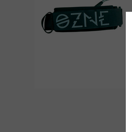
Wetsuit Bag
Peinetas
Hubb Principiante
Bloqueadores
Kit Reparacion
Accesorios Varios
Tapones de Oido
Accesorios Varios