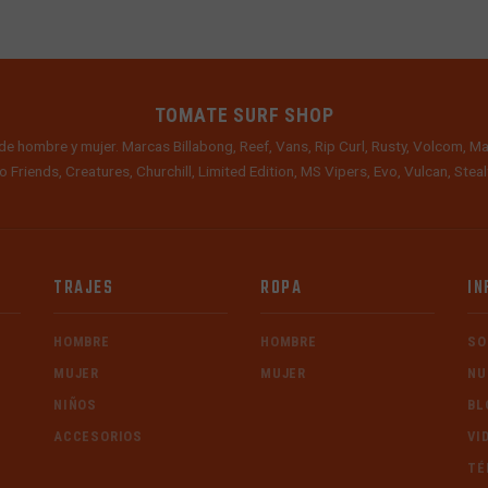
TOMATE SURF SHOP
de hombre y mujer. Marcas Billabong, Reef, Vans, Rip Curl, Rusty, Volcom, Ma
o Friends, Creatures, Churchill, Limited Edition, MS Vipers, Evo, Vulcan, Ste
TRAJES
ROPA
IN
HOMBRE
HOMBRE
SO
MUJER
MUJER
NU
NIÑOS
BL
ACCESORIOS
VI
TÉ