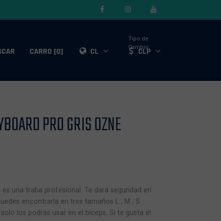
Tipo de
Cambio:
SCAR
CARRO [0]
CL
CLP
YBOARD PRO GRIS OZNE
es una traba profesional. Te dará seguridad en
uedes encontrarla en tres tamaños L , M , S .
lo los podrás usar en el bíceps. Si te gusta el