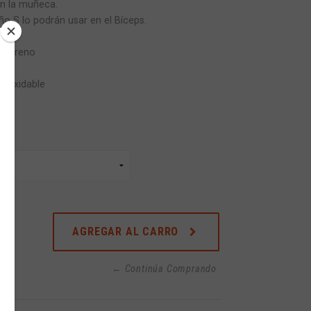
n la muñeca.
o S lo podrán usar en el Bíceps.
neopreno
 inoxidable
AGREGAR AL CARRO
← Continúa Comprando