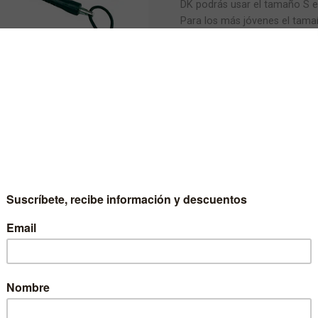
Accesorios MM
Mormaii
DK podrás usar el tamaño S e
Para los más jóvenes el tamañ
Short y Bermudas
Fox
Mormaii
Rip Curl
Kenner
Características:
Gorros de Lana
Polemic
Ozne
Rusty
- Traba con ajuste de doble 
- Grosor de la cuerda 7mm
Sombreros
Alpine Stars
Billabong
- Doble quitavueltas de acero
- Incluye tapón.
Lentes
Hang Loose
Polemic
DISPONIBILIDAD
1
Zapatillas
Bananos
MEDIDA:
Bolsos y Mochilas
Relojes
Accesorios MH
CANTIDAD: