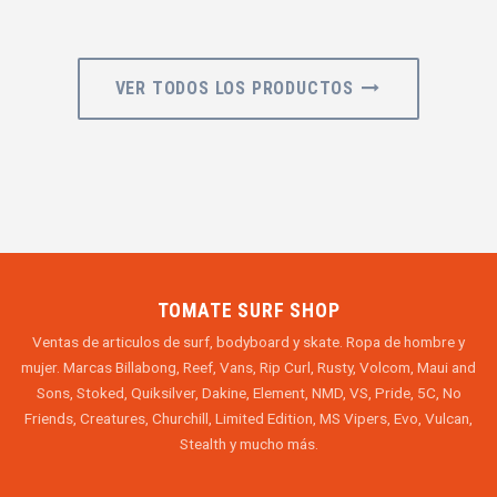
VER TODOS LOS PRODUCTOS
TOMATE SURF SHOP
Ventas de articulos de surf, bodyboard y skate. Ropa de hombre y
mujer. Marcas Billabong, Reef, Vans, Rip Curl, Rusty, Volcom, Maui and
Sons, Stoked, Quiksilver, Dakine, Element, NMD, VS, Pride, 5C, No
Friends, Creatures, Churchill, Limited Edition, MS Vipers, Evo, Vulcan,
Stealth y mucho más.