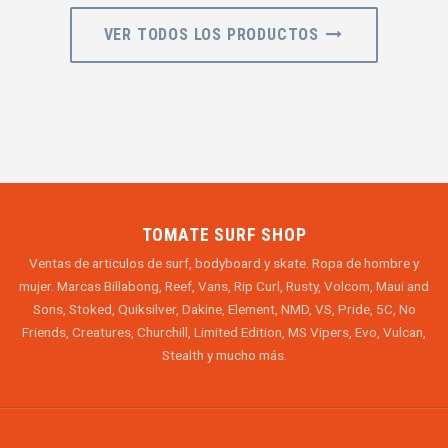
VER TODOS LOS PRODUCTOS
TOMATE SURF SHOP
Ventas de articulos de surf, bodyboard y skate. Ropa de hombre y
mujer. Marcas Billabong, Reef, Vans, Rip Curl, Rusty, Volcom, Maui and
Sons, Stoked, Quiksilver, Dakine, Element, NMD, VS, Pride, 5C, No
Friends, Creatures, Churchill, Limited Edition, MS Vipers, Evo, Vulcan,
Stealth y mucho más.