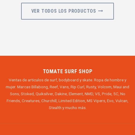
VER TODOS LOS PRODUCTOS
TOMATE SURF SHOP
Ventas de articulos de surf, bodyboard y skate. Ropa de hombre y
mujer. Marcas Billabong, Reef, Vans, Rip Curl, Rusty, Volcom, Maui and
Sons, Stoked, Quiksilver, Dakine, Element, NMD, VS, Pride, 5C, No
Friends, Creatures, Churchill, Limited Edition, MS Vipers, Evo, Vulcan,
Stealth y mucho más.