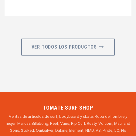
VER TODOS LOS PRODUCTOS
TOMATE SURF SHOP
Ventas de articulos de surf, bodyboard y skate. Ropa de hombre y
mujer. Marcas Billabong, Reef, Vans, Rip Curl, Rusty, Volcom, Maui and
Sons, Stoked, Quiksilver, Dakine, Element, NMD, VS, Pride, 5C, No