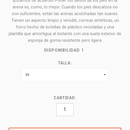
¡Estamos de acuerdo! Poner los dedos de los pies en la
arena es, como, lo mejor. Cuando los pies descalzos no
son suficientes, están las arenas acolchadas tan suaves.
Tienen un aspecto limpio y versátil, correas sintéticas, un
forro hecho de botellas de plástico recicladas y una
plantilla que amortigua al instante con una suela exterior de
esponja de goma resistente pero ligera.
DISPONIBILIDAD
1
TALLA:
CANTIDAD: