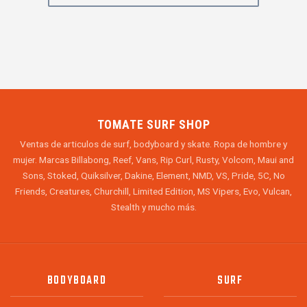
TOMATE SURF SHOP
Ventas de articulos de surf, bodyboard y skate. Ropa de hombre y
mujer. Marcas Billabong, Reef, Vans, Rip Curl, Rusty, Volcom, Maui and
Sons, Stoked, Quiksilver, Dakine, Element, NMD, VS, Pride, 5C, No
Friends, Creatures, Churchill, Limited Edition, MS Vipers, Evo, Vulcan,
Stealth y mucho más.
BODYBOARD
SURF